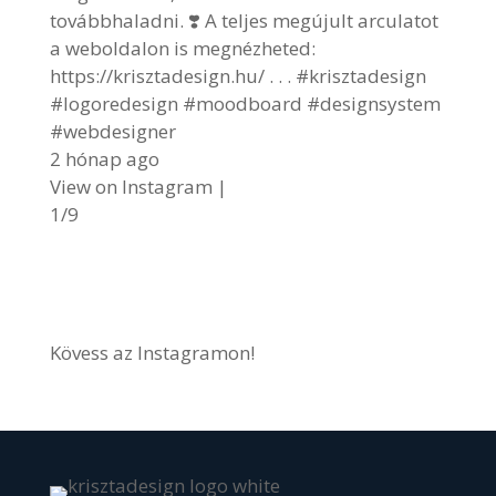
továbbhaladni. ❣️ A teljes megújult arculatot
a weboldalon is megnézheted:
https://krisztadesign.hu/ . . . #krisztadesign
#logoredesign #moodboard #designsystem
#webdesigner
2 hónap ago
View on Instagram
|
1/9
Kövess az Instagramon!