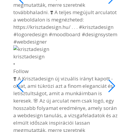
Follo
🌷🐰 
🌷🐰 H
#kris
#east
4 hó
View 
krisztadesign
2/9
•
Follow
❣️ A Krisztadesign új vizuális irányt kapott -
olyat, ami tükrözi azt a finom eleganciát és
letisztultságot, amit a munkáimban is
keresek. 🌸 Az új arculat nem csak logó, egy
hosszabb folyamat eredménye, amely során
a webdesign tanulás, a vizsgafeladatok és az
elmúlt időszak inspirációi lassan
megmutatták, merre szeretnék