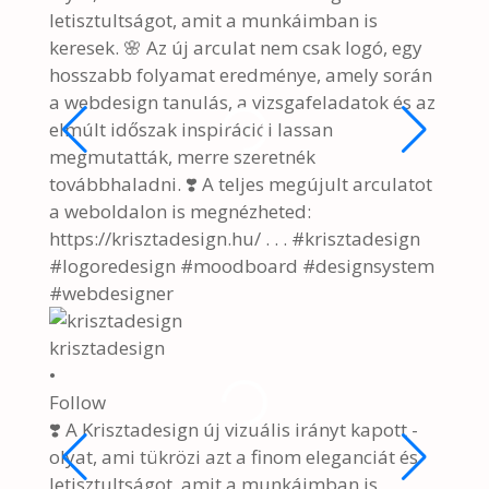
krisz
•
Follo
🌷🐰 
🌷🐰 H
#kris
#east
4 hó
View 
krisztadesign
2/9
•
Follow
❣️ A Krisztadesign új vizuális irányt kapott -
olyat, ami tükrözi azt a finom eleganciát és
letisztultságot, amit a munkáimban is