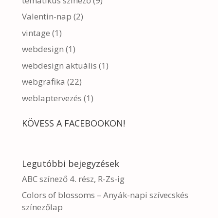
tematikus színező
(9)
Valentin-nap
(2)
vintage
(1)
webdesign
(1)
webdesign aktuális
(1)
webgrafika
(22)
weblaptervezés
(1)
KÖVESS A FACEBOOKON!
Legutóbbi bejegyzések
ABC színező 4. rész, R-Zs-ig
Colors of blossoms – Anyák-napi szívecskés
színezőlap