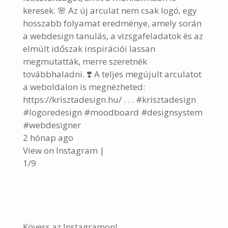
keresek. 🌸 Az új arculat nem csak logó, egy
hosszabb folyamat eredménye, amely során
a webdesign tanulás, a vizsgafeladatok és az
elmúlt időszak inspirációi lassan
megmutatták, merre szeretnék
továbbhaladni. ❣️ A teljes megújult arculatot
a weboldalon is megnézheted:
https://krisztadesign.hu/ . . . #krisztadesign
#logoredesign #moodboard #designsystem
#webdesigner
2 hónap ago
View on Instagram
|
1/9
Kövess az Instagramon!