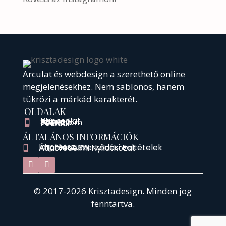
Arculat és webdesign a szerethető online
megjelenésekhez.
Nem sablonos, hanem
tükrözi a márkád karakterét.
OLDALAK
Kapcsolat

Blog

Színező

Portfólióm

Főoldal

ÁLTALÁNOS INFORMÁCIÓK
Impresszum

Általános Szerződési Feltételek

Adatvédelmi Nyilatkozat

© 2017-2026 Krisztadesign. Minden jog
fenntartva.