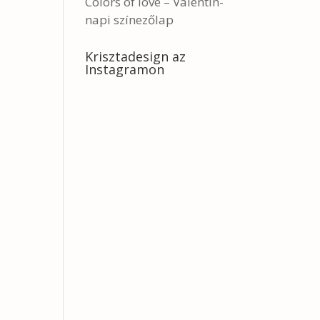
Colors of love – Valentin-
napi színezőlap
Krisztadesign az
Instagramon