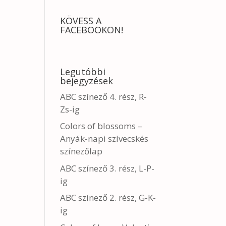
KÖVESS A
FACEBOOKON!
Legutóbbi
bejegyzések
ABC színező 4. rész, R-
Zs-ig
Colors of blossoms –
Anyák-napi szívecskés
színezőlap
ABC színező 3. rész, L-P-
ig
ABC színező 2. rész, G-K-
ig