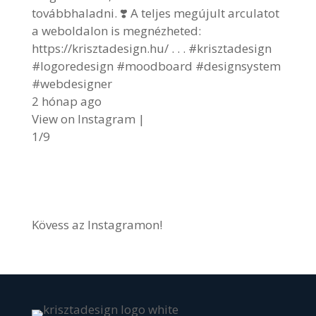
továbbhaladni. ❣️ A teljes megújult arculatot
a weboldalon is megnézheted:
https://krisztadesign.hu/ . . . #krisztadesign
#logoredesign #moodboard #designsystem
#webdesigner
2 hónap ago
View on Instagram
|
1/9
Kövess az Instagramon!