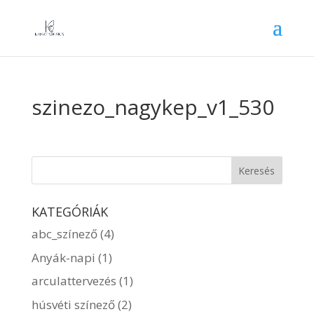
szinezo_nagykep_v1_530
KATEGÓRIÁK
abc_színező
(4)
Anyák-napi
(1)
arculattervezés
(1)
húsvéti színező
(2)