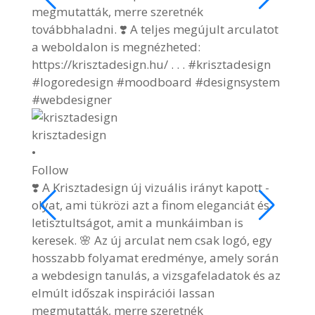
Follo
🌷🐰 
🌷🐰 H
#kris
#east
4 hó
View 
krisztadesign
2/9
•
Follow
❣️ A Krisztadesign új vizuális irányt kapott -
olyat, ami tükrözi azt a finom eleganciát és
letisztultságot, amit a munkáimban is
keresek. 🌸 Az új arculat nem csak logó, egy
hosszabb folyamat eredménye, amely során
a webdesign tanulás, a vizsgafeladatok és az
elmúlt időszak inspirációi lassan
megmutatták, merre szeretnék