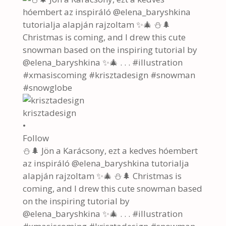
krisztadesign
•
Follow
⛄🌲 Jön a Karácsony, ezt a kedves hóembert
az inspiráló @elena_baryshkina tutorialja
alapján rajzoltam ✨🎄 ⛄🌲 Christmas is
coming, and I drew this cute snowman based
on the inspiring tutorial by
@elena_baryshkina ✨🎄 . . . #illustration