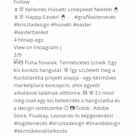
Follow
🌷🐰 Kellemes Húsvéti ünnepeket Nektek! 🐣
🌷🐰 Happy Easter! 🐣 . . . #grafikaitervezés
#krisztadesign #húsvéti #easter
#easterbasket
4 hónap ago
View on Instagram
|
2/9