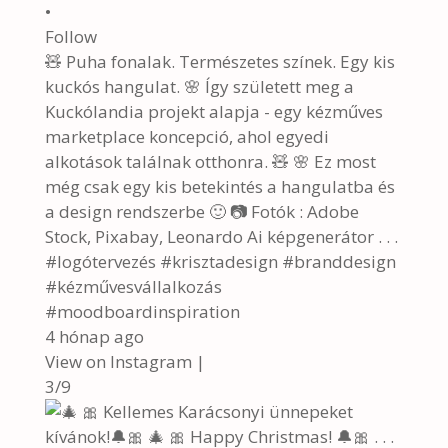
•
Follow
🧸 Puha fonalak. Természetes színek. Egy kis
kuckós hangulat. 🌸 Így született meg a
Kuckólandia projekt alapja - egy kézműves
marketplace koncepció, ahol egyedi
alkotások találnak otthonra. 🧸 🌸 Ez most
még csak egy kis betekintés a hangulatba és
a design rendszerbe 🙂 📷 Fotók : Adobe
Stock, Pixabay, Leonardo Ai képgenerátor . . .
#logótervezés #krisztadesign #branddesign
#kézművesvállalkozás
#moodboardinspiration
4 hónap ago
View on Instagram
|
3/9