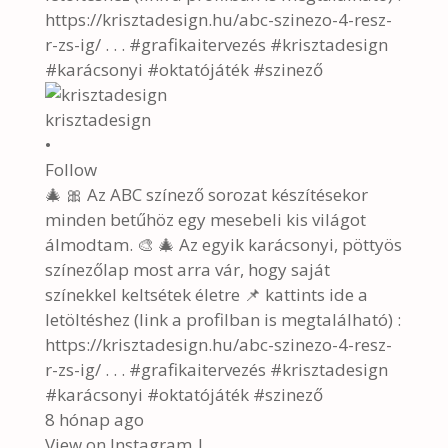
krisztadesign
•
Follow
🎄 🎀 Az ABC színező sorozat készítésekor
minden betűhöz egy mesebeli kis világot
álmodtam. 🎨 🎄 Az egyik karácsonyi, pöttyös
színezőlap most arra vár, hogy saját
színekkel keltsétek életre 📌 kattints ide a
letöltéshez (link a profilban is megtalálható) :
https://krisztadesign.hu/abc-szinezo-4-resz-
r-zs-ig/ . . . #grafikaitervezés #krisztadesign
#karácsonyi #oktatójáték #szinező
8 hónap ago
View on Instagram
|