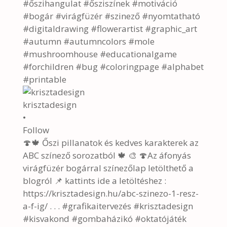
krisztadesign
•
Follow
🍄🍁 Őszi pillanatok és kedves karakterek az
ABC színező sorozatból 🍁 🎨 🍄Az áfonyás
virágfüzér bogárral színezőlap letölthető a
blogról 📌 kattints ide a letöltéshez :
https://krisztadesign.hu/abc-szinezo-1-resz-
a-f-ig/ . . . #grafikaitervezés #krisztadesign
#kisvakond #gombaházikó #oktatójáték