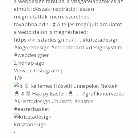
a webdesign tanulás, a vizsgafeladatok és az
elmúlt időszak inspirációi lassan
megmutatták, merre szeretnék
továbbhaladni. ❣️ A teljes megújult arculatot
a weboldalon is megnézheted:
https://krisztadesign.hu/ . . . #krisztadesign
#logoredesign #moodboard #designsystem
#webdesigner
2 hónap ago
View on Instagram
|
1/9
krisztadesign
•