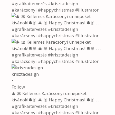
krisztadesign
•
Follow
🎄 🎀 Kellemes Karácsonyi ünnepeket
kívánok!🔔🎀 🎄 🎀 Happy Christmas! 🔔🎀 . . .
#grafikaitervezés #krisztadesign
#karácsonyi #happychristmas #illustrator