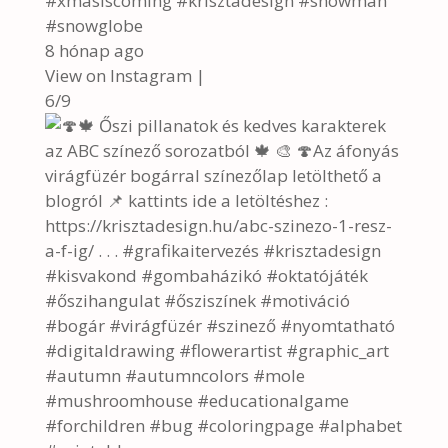
#xmasiscoming #krisztadesign #snowman
#snowglobe
8 hónap ago
View on Instagram
|
6/9