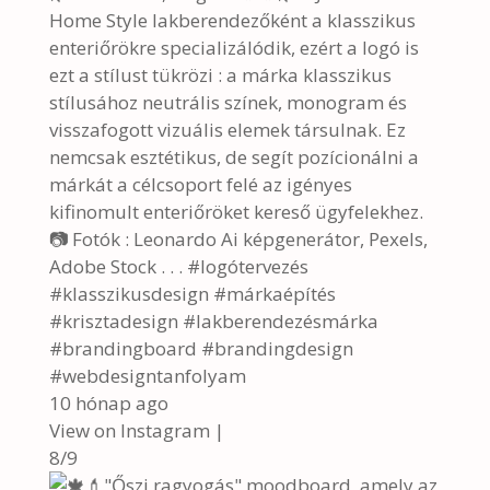
Home Style lakberendezőként a klasszikus
enteriőrökre specializálódik, ezért a logó is
ezt a stílust tükrözi : a márka klasszikus
stílusához neutrális színek, monogram és
visszafogott vizuális elemek társulnak. Ez
nemcsak esztétikus, de segít pozícionálni a
márkát a célcsoport felé az igényes
kifinomult enteriőröket kereső ügyfelekhez.
📷 Fotók : Leonardo Ai képgenerátor, Pexels,
Adobe Stock . . . #logótervezés
#klasszikusdesign #márkaépítés
#krisztadesign #lakberendezésmárka
#brandingboard #brandingdesign
#webdesigntanfolyam
10 hónap ago
View on Instagram
|
8/9