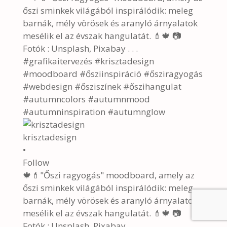
krisztadesign
•
Follow
🍁💄"Őszi ragyogás" moodboard, amely az
őszi sminkek világából inspirálódik: meleg
barnák, mély vörösek és aranyló árnyalatok
mesélik el az évszak hangulatát. 💄🍁 📷
Fotók : Unsplash, Pixabay . . .