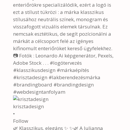
krisztadesign
•
Follow
🌿 Klasszikus, elegáns ✨ ✨🌿 A Julianna