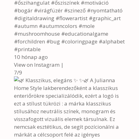
#őszihangulat #ősziszínek #motiváció
#bogár #virágfüzér #szinező #nyomtatható
#digitaldrawing #flowerartist #graphic_art
#autumn #autumncolors #mole
#mushroomhouse #educationalgame
#forchildren #bug #coloringpage #alphabet
#printable
10 hónap ago
View on Instagram
|
7/9