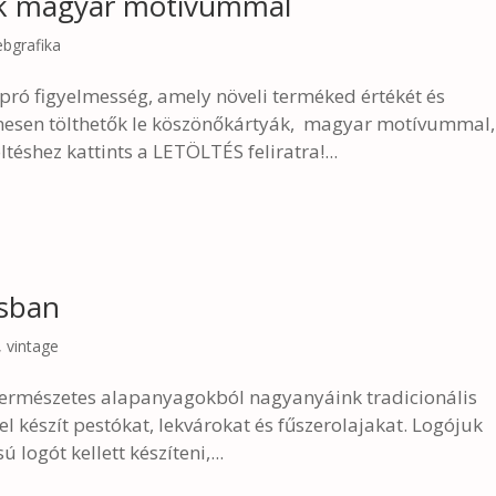
ák magyar motívummal
bgrafika
ró figyelmesség, amely növeli terméked értékét és
nesen tölthetők le köszönőkártyák, magyar motívummal
ltéshez kattints a LETÖLTÉS feliratra!...
usban
,
vintage
s természetes alapanyagokból nagyanyáink tradicionális
l készít pestókat, lekvárokat és fűszerolajakat. Logójuk
 logót kellett készíteni,...