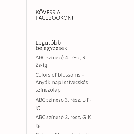
KÖVESS A
FACEBOOKON!
Legutóbbi
bejegyzések
ABC színező 4. rész, R-
Zs-ig
Colors of blossoms –
Anyák-napi szívecskés
színezőlap
ABC színező 3. rész, L-P-
ig
ABC színező 2. rész, G-K-
ig