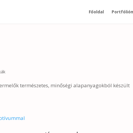
Főoldal
Portfólió
kák
őstermelők természetes, minőségi alapanyagokból készült