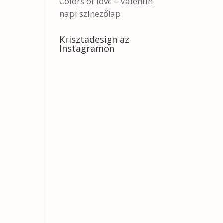
Colors of love – Valentin-
napi színezőlap
Krisztadesign az
Instagramon