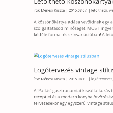
Letölthető köszönőkárty
írta:
Ménesi Kriszta
|
2015.08.07.
|
letölthető
,
we
A köszönőkártya adása vevőidnek egy ap
szolgáltatásod minőségét. MOST ingye
kétféle forma- és színvariációban! A letö
Logótervezés vintage stíl
írta:
Ménesi Kriszta
|
2015.04.19.
|
logótervezés
A ‘Pallás’ gasztronómiai kisvállalkozá
receptjei és a modern konyha ötvözéséve
tervezésekor egy egyszerű, vintage stílusú