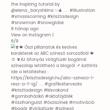
the inspiring tutorial by
@elena_baryshkina ✨🎄 . . . #illustration
#xmasiscoming #krisztadesign
#snowman #snowglobe
8 hónap ago
View on Instagram
|
6/9