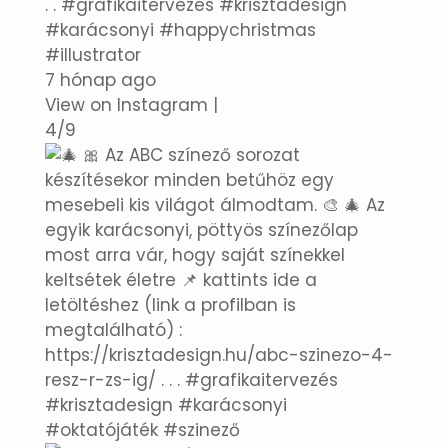
. . #grafikaitervezés #krisztadesign
#karácsonyi #happychristmas
#illustrator
7 hónap ago
View on Instagram
|
4/9