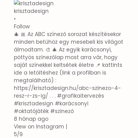
krisztadesign
•
Follow
🎄 🎀 Az ABC színező sorozat készítésekor
minden betűhöz egy mesebeli kis világot
álmodtam. 🎨 🎄 Az egyik karácsonyi,
pöttyös színezőlap most arra vár, hogy
saját színekkel keltsétek életre 📌 kattints
ide a letöltéshez (link a profilban is
megtalálható) :
https://krisztadesign.hu/abc-szinezo-4-
resz-r-zs-ig/ . . . #grafikaitervezés
#krisztadesign #karácsonyi
#oktatójáték #szinező
8 hónap ago
View on Instagram
|
5/9