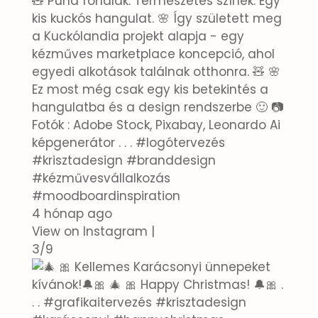
🧸 Puha fonalak. Természetes színek. Egy
kis kuckós hangulat. 🌸 Így született meg
a Kuckólandia projekt alapja - egy
kézműves marketplace koncepció, ahol
egyedi alkotások találnak otthonra. 🧸 🌸
Ez most még csak egy kis betekintés a
hangulatba és a design rendszerbe 🙂 📷
Fotók : Adobe Stock, Pixabay, Leonardo Ai
képgenerátor . . . #logótervezés
#krisztadesign #branddesign
#kézművesvállalkozás
#moodboardinspiration
4 hónap ago
View on Instagram
|
3/9