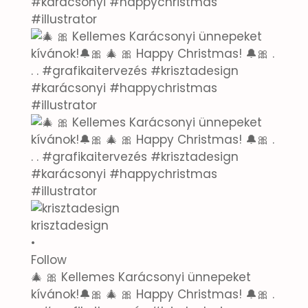
krisztadesign
•
Follow
🎄 🎀 Kellemes Karácsonyi ünnepeket
kívánok!🔔🎀 🎄 🎀 Happy Christmas! 🔔🎀 .