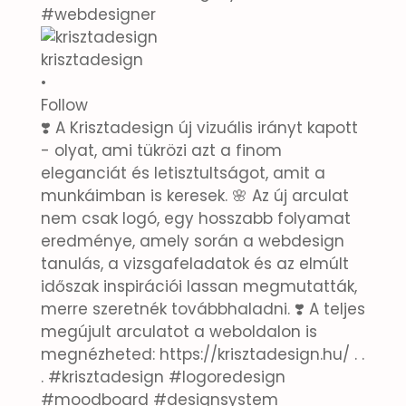
krisztadesign
•
Follow
❣️ A Krisztadesign új vizuális irányt kapott
- olyat, ami tükrözi azt a finom
eleganciát és letisztultságot, amit a
munkáimban is keresek. 🌸 Az új arculat
nem csak logó, egy hosszabb folyamat
eredménye, amely során a webdesign
tanulás, a vizsgafeladatok és az elmúlt
időszak inspirációi lassan megmutatták,
merre szeretnék továbbhaladni. ❣️ A teljes
megújult arculatot a weboldalon is
megnézheted: https://krisztadesign.hu/ . .
. #krisztadesign #logoredesign
#moodboard #designsystem