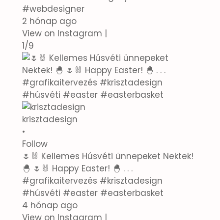
#webdesigner
2 hónap ago
View on Instagram
|
1/9
krisztadesign
•
Follow
🌷🐰 Kellemes Húsvéti ünnepeket Nektek!
🐣 🌷🐰 Happy Easter! 🐣 . . .
#grafikaitervezés #krisztadesign
#húsvéti #easter #easterbasket
4 hónap ago
View on Instagram
|