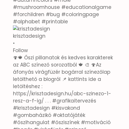
krisztadesign
•
Follow
🍄🍁 Őszi pillanatok és kedves karakterek
az ABC színező sorozatból 🍁 🎨 🍄Az
áfonyás virágfüzér bogárral színezőlap
letölthető a blogról 📌 kattints ide a
letöltéshez :
https://krisztadesign.hu/abc-szinezo-1-
resz-a-f-ig/ . . . #grafikaitervezés
#krisztadesign #kisvakond
#gombaházikó #oktatójáték
#őszihangulat #ősziszínek #motiváció