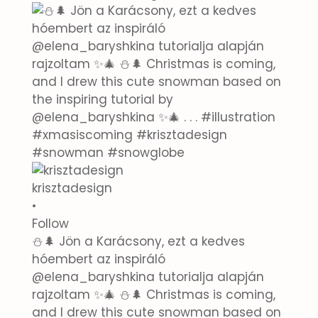
krisztadesign
•
Follow
⛄🌲 Jön a Karácsony, ezt a kedves
hóembert az inspiráló
@elena_baryshkina tutorialja alapján
rajzoltam ✨🎄 ⛄🌲 Christmas is coming,
and I drew this cute snowman based on