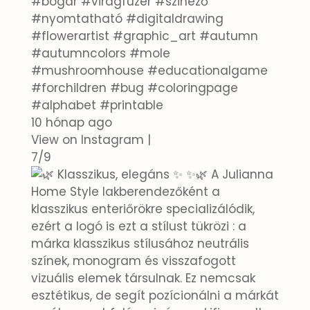
#bogár #virágfüzér #szinező
#nyomtatható #digitaldrawing
#flowerartist #graphic_art #autumn
#autumncolors #mole
#mushroomhouse #educationalgame
#forchildren #bug #coloringpage
#alphabet #printable
10 hónap ago
View on Instagram
|
7/9