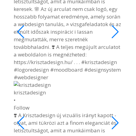
krisz
•
Follo
🌷🐰 
🌷🐰 H
#kris
#east
4 hó
View 
krisztadesign
2/9
•
Follow
❣️ A Krisztadesign új vizuális irányt kapott -
olyat, ami tükrözi azt a finom eleganciát és
letisztultságot, amit a munkáimban is