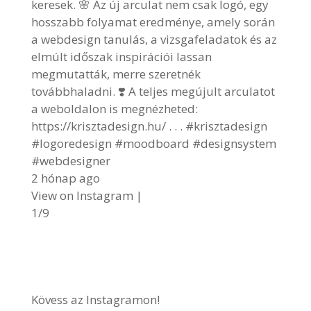
keresek. 🌸 Az új arculat nem csak logó, egy
hosszabb folyamat eredménye, amely során
a webdesign tanulás, a vizsgafeladatok és az
elmúlt időszak inspirációi lassan
megmutatták, merre szeretnék
továbbhaladni. ❣️ A teljes megújult arculatot
a weboldalon is megnézheted:
https://krisztadesign.hu/ . . . #krisztadesign
#logoredesign #moodboard #designsystem
#webdesigner
2 hónap ago
View on Instagram
|
1/9
Kövess az Instagramon!