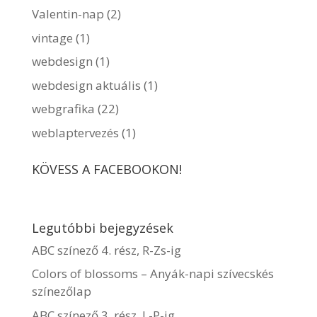
Valentin-nap
(2)
vintage
(1)
webdesign
(1)
webdesign aktuális
(1)
webgrafika
(22)
weblaptervezés
(1)
KÖVESS A FACEBOOKON!
Legutóbbi bejegyzések
ABC színező 4. rész, R-Zs-ig
Colors of blossoms – Anyák-napi szívecskés
színezőlap
ABC színező 3. rész, L-P-ig