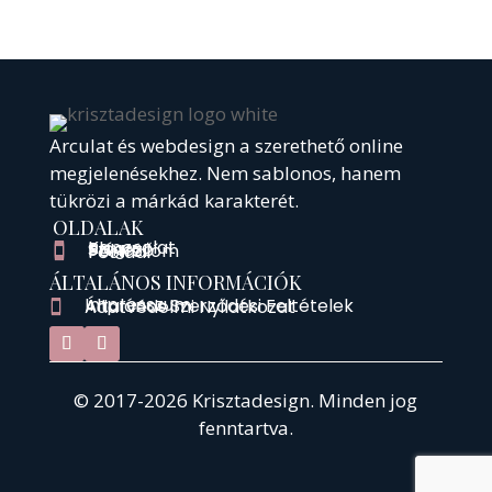
Arculat és webdesign a szerethető online
megjelenésekhez.
Nem sablonos, hanem
tükrözi a márkád karakterét.
OLDALAK
Kapcsolat

Blog

Színező

Portfólióm

Főoldal

ÁLTALÁNOS INFORMÁCIÓK
Impresszum

Általános Szerződési Feltételek

Adatvédelmi Nyilatkozat

© 2017-2026 Krisztadesign. Minden jog
fenntartva.