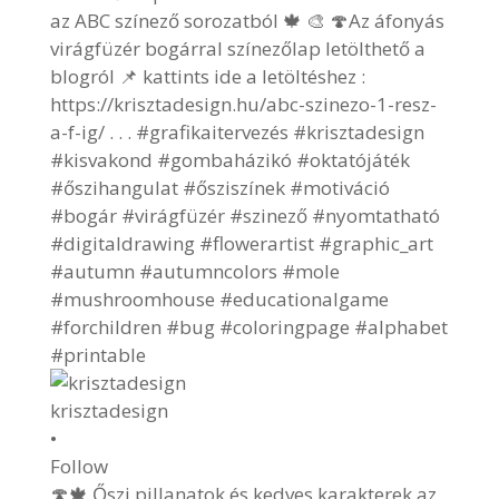
krisztadesign
•
Follow
🍄🍁 Őszi pillanatok és kedves karakterek az