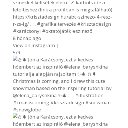
színekkel keltsétek életre 📌 kattints ide a
letöltéshez (link a profilban is megtalálható) :
https://krisztadesign.hu/abc-szinezo-4-resz-
r-zs-ig/ . . . #grafikaitervezés #krisztadesign
#karácsonyi #oktatójáték #szinező
8 hónap ago
View on Instagram
|
5/9