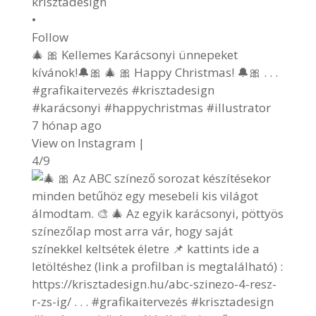
krisztadesign
•
Follow
🎄 🎀 Kellemes Karácsonyi ünnepeket
kívánok!🔔🎀 🎄 🎀 Happy Christmas! 🔔🎀 . . .
#grafikaitervezés #krisztadesign
#karácsonyi #happychristmas #illustrator
7 hónap ago
View on Instagram
|
4/9