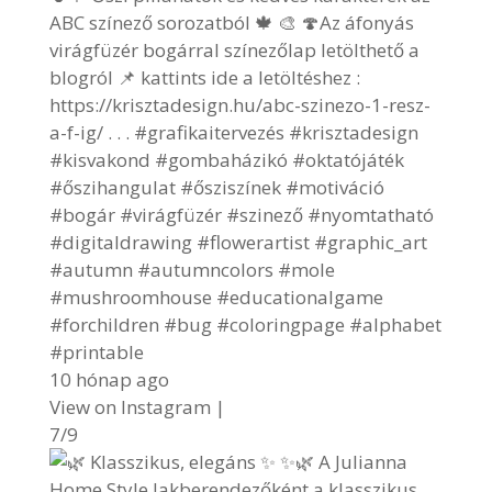
ABC színező sorozatból 🍁 🎨 🍄Az áfonyás
virágfüzér bogárral színezőlap letölthető a
blogról 📌 kattints ide a letöltéshez :
https://krisztadesign.hu/abc-szinezo-1-resz-
a-f-ig/ . . . #grafikaitervezés #krisztadesign
#kisvakond #gombaházikó #oktatójáték
#őszihangulat #ősziszínek #motiváció
#bogár #virágfüzér #szinező #nyomtatható
#digitaldrawing #flowerartist #graphic_art
#autumn #autumncolors #mole
#mushroomhouse #educationalgame
#forchildren #bug #coloringpage #alphabet
#printable
10 hónap ago
View on Instagram
|
7/9