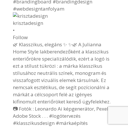
krisztadesign
•
Follow
🌿 Klasszikus, elegáns ✨ ✨🌿 A Julianna
Home Style lakberendezőként a klasszikus
enteriőrökre specializálódik, ezért a logó is
ezt a stílust tükrözi : a márka klasszikus
stílusához neutrális színek, monogram és
visszafogott vizuális elemek társulnak. Ez
nemcsak esztétikus, de segít pozícionálni a
márkát a célcsoport felé az igényes
kifinomult enteriőröket kereső ügyfelekhez.
📷 Fotók : Leonardo Ai képgenerátor, Pexels,
Adobe Stock . . . #logótervezés
#klasszikusdesign #márkaépítés