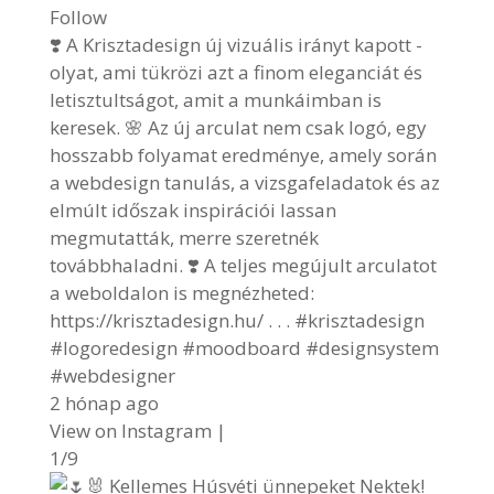
Follow
❣️ A Krisztadesign új vizuális irányt kapott -
olyat, ami tükrözi azt a finom eleganciát és
letisztultságot, amit a munkáimban is
keresek. 🌸 Az új arculat nem csak logó, egy
hosszabb folyamat eredménye, amely során
a webdesign tanulás, a vizsgafeladatok és az
elmúlt időszak inspirációi lassan
megmutatták, merre szeretnék
továbbhaladni. ❣️ A teljes megújult arculatot
a weboldalon is megnézheted:
https://krisztadesign.hu/ . . . #krisztadesign
#logoredesign #moodboard #designsystem
#webdesigner
2 hónap ago
View on Instagram
|
1/9