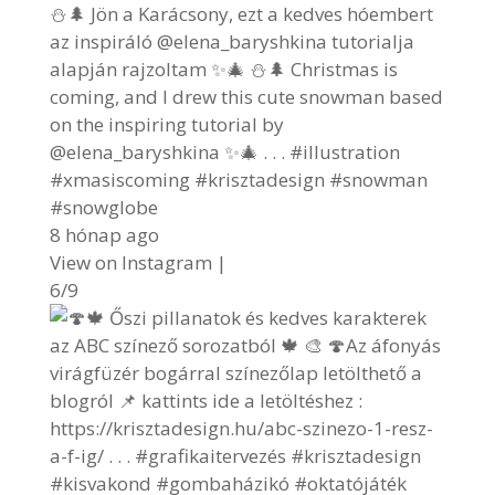
⛄🌲 Jön a Karácsony, ezt a kedves hóembert
az inspiráló @elena_baryshkina tutorialja
alapján rajzoltam ✨🎄 ⛄🌲 Christmas is
coming, and I drew this cute snowman based
on the inspiring tutorial by
@elena_baryshkina ✨🎄 . . . #illustration
#xmasiscoming #krisztadesign #snowman
#snowglobe
8 hónap ago
View on Instagram
|
6/9