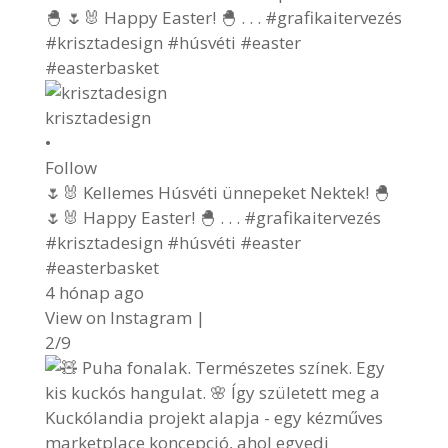
krisztadesign
•
Follow
🌷🐰 Kellemes Húsvéti ünnepeket Nektek! 🐣
🌷🐰 Happy Easter! 🐣 . . . #grafikaitervezés
#krisztadesign #húsvéti #easter
#easterbasket
4 hónap ago
View on Instagram
|
2/9