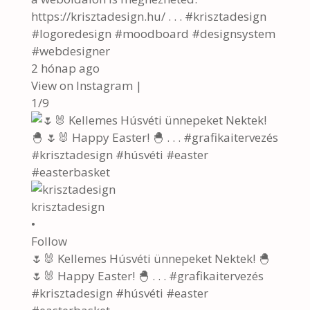
https://krisztadesign.hu/ . . . #krisztadesign
#logoredesign #moodboard #designsystem
#webdesigner
2 hónap ago
View on Instagram
|
1/9
krisztadesign
•
Follow
🌷🐰 Kellemes Húsvéti ünnepeket Nektek! 🐣
🌷🐰 Happy Easter! 🐣 . . . #grafikaitervezés
#krisztadesign #húsvéti #easter