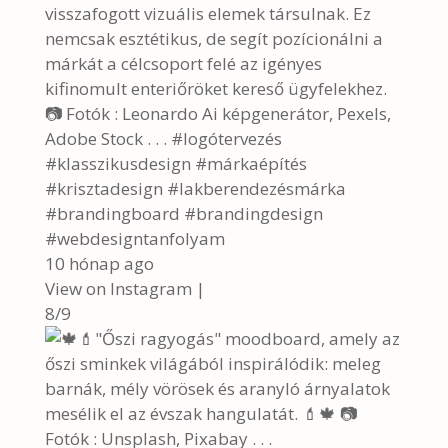
visszafogott vizuális elemek társulnak. Ez
nemcsak esztétikus, de segít pozícionálni a
márkát a célcsoport felé az igényes
kifinomult enteriőröket kereső ügyfelekhez.
📷 Fotók : Leonardo Ai képgenerátor, Pexels,
Adobe Stock . . . #logótervezés
#klasszikusdesign #márkaépítés
#krisztadesign #lakberendezésmárka
#brandingboard #brandingdesign
#webdesigntanfolyam
10 hónap ago
View on Instagram
|
8/9