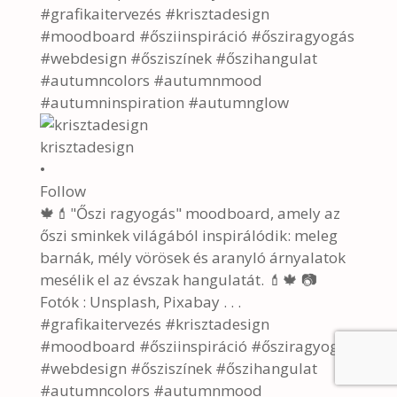
krisztadesign
•
Follow
🍁💄"Őszi ragyogás" moodboard, amely az
őszi sminkek világából inspirálódik: meleg
barnák, mély vörösek és aranyló árnyalatok
mesélik el az évszak hangulatát. 💄🍁 📷
Fotók : Unsplash, Pixabay . . .
#grafikaitervezés #krisztadesign
#moodboard #ősziinspiráció #ősziragyogás
#webdesign #ősziszínek #őszihangulat
#autumncolors #autumnmood