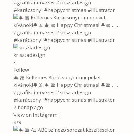
krisztadesign
•
Follow
🎄 🎀 Kellemes Karácsonyi ünnepeket
kívánok!🔔🎀 🎄 🎀 Happy Christmas! 🔔🎀 . . .
#grafikaitervezés #krisztadesign
#karácsonyi #happychristmas #illustrator
7 hónap ago
View on Instagram
|
4/9