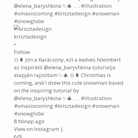
krisztadesign
•
Follow
⛄🌲 Jön a Karácsony, ezt a kedves hóembert
az inspiráló @elena_baryshkina tutorialja
alapján rajzoltam ✨🎄 ⛄🌲 Christmas is
coming, and I drew this cute snowman based
on the inspiring tutorial by
@elena_baryshkina ✨🎄 . . . #illustration
#xmasiscoming #krisztadesign #snowman
#snowglobe
8 hónap ago
View on Instagram
|
6/9