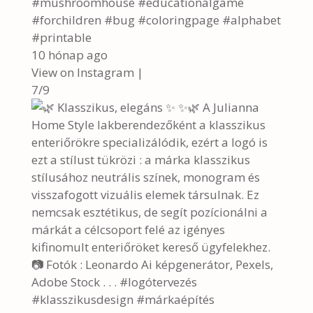
#mushroomhouse #educationalgame
#forchildren #bug #coloringpage #alphabet
#printable
10 hónap ago
View on Instagram
|
7/9