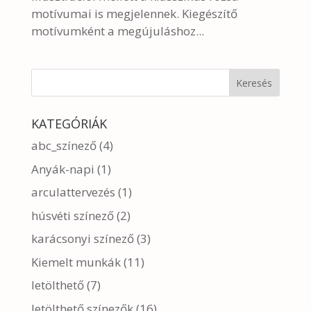
motívumai is megjelennek. Kiegészítő
motívumként a megújuláshoz...
KATEGÓRIÁK
abc_színező
(4)
Anyák-napi
(1)
arculattervezés
(1)
húsvéti színező
(2)
karácsonyi színező
(3)
Kiemelt munkák
(11)
letölthető
(7)
letölthető színezők
(16)