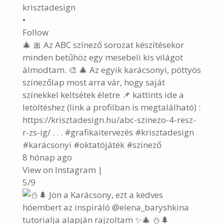
krisztadesign
•
Follow
🎄 🎀 Az ABC színező sorozat készítésekor
minden betűhöz egy mesebeli kis világot
álmodtam. 🎨 🎄 Az egyik karácsonyi, pöttyös
színezőlap most arra vár, hogy saját
színekkel keltsétek életre 📌 kattints ide a
letöltéshez (link a profilban is megtalálható) :
https://krisztadesign.hu/abc-szinezo-4-resz-
r-zs-ig/ . . . #grafikaitervezés #krisztadesign
#karácsonyi #oktatójáték #szinező
8 hónap ago
View on Instagram
|
5/9