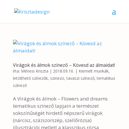
Virágok és álmok színező – Kövesd az álmaidat!
írta:
Ménesi Kriszta
|
2018.09.16.
|
Kiemelt munkák
,
letölthető színezők
,
szinezo
,
tavaszi színező
,
tematikus
színező
A Virágok és álmok – Flowers and dreams
tematikus színező lapjain a természet
sokszínűségét hirdető népszerű virágok
(nárcisz, százszorszép, szellőrózsa)
illusztrációi mellett a klasszikus rózsa