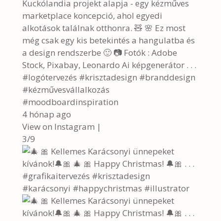
Kuckólandia projekt alapja - egy kézműves
marketplace koncepció, ahol egyedi
alkotások találnak otthonra. 🧸 🌸 Ez most
még csak egy kis betekintés a hangulatba és
a design rendszerbe 🙂 📷 Fotók : Adobe
Stock, Pixabay, Leonardo Ai képgenerátor . . .
#logótervezés #krisztadesign #branddesign
#kézművesvállalkozás
#moodboardinspiration
4 hónap ago
View on Instagram
|
3/9