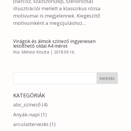
(nárcisz, százszorszép, szellőrózsa)
illusztrációi mellett a klasszikus rózsa
motívumai is megjelennek. Kiegészítő
motívumként a megújuláshoz...
Virágok és álmok színező ingyenesen
letölthető oldal A4 méret
írta:
Ménesi Kriszta
|
2018.09.16.
KATEGÓRIÁK
abc_színező
(4)
Anyák-napi
(1)
arculattervezés
(1)