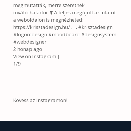
megmutatták, merre szeretnék
továbbhaladni. ❣️ A teljes megújult arculatot
a weboldalon is megnézheted:
https://krisztadesign.hu/ . . . #krisztadesign
#logoredesign #moodboard #designsystem
#webdesigner
2 hónap ago
View on Instagram
|
1/9
Kövess az Instagramon!