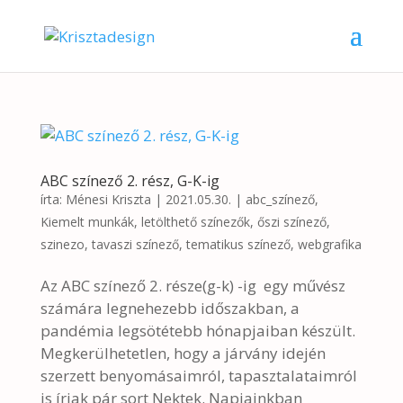
ABC színező 2. rész, G-K-ig
írta:
Ménesi Kriszta
|
2021.05.30.
|
abc_színező
,
Kiemelt munkák
,
letölthető színezők
,
őszi színező
,
szinezo
,
tavaszi színező
,
tematikus színező
,
webgrafika
Az ABC színező 2. része(g-k) -ig egy művész
számára legnehezebb időszakban, a
pandémia legsötétebb hónapjaiban készült.
Megkerülhetetlen, hogy a járvány idején
szerzett benyomásaimról, tapasztalataimról
is írjak pár sort Nektek. Napjainkban