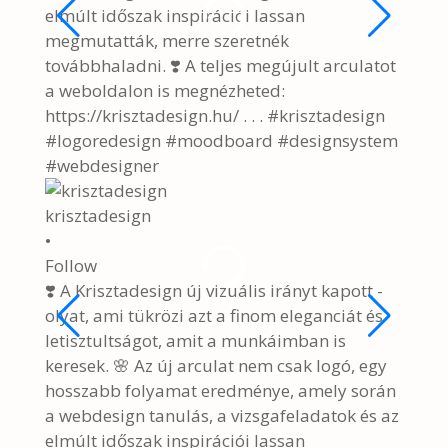
•
Follo
🌷🐰 
🌷🐰 H
#kris
#east
4 hó
View 
krisztadesign
2/9
•
Follow
❣️ A Krisztadesign új vizuális irányt kapott -
olyat, ami tükrözi azt a finom eleganciát és
letisztultságot, amit a munkáimban is
keresek. 🌸 Az új arculat nem csak logó, egy
hosszabb folyamat eredménye, amely során
a webdesign tanulás, a vizsgafeladatok és az
elmúlt időszak inspirációi lassan