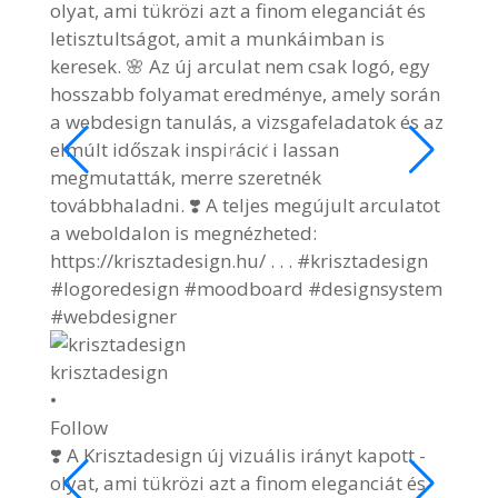
krisz
•
Follo
🌷🐰 
🌷🐰 H
#kris
#east
4 hó
View 
krisztadesign
2/9
•
Follow
❣️ A Krisztadesign új vizuális irányt kapott -
olyat, ami tükrözi azt a finom eleganciát és