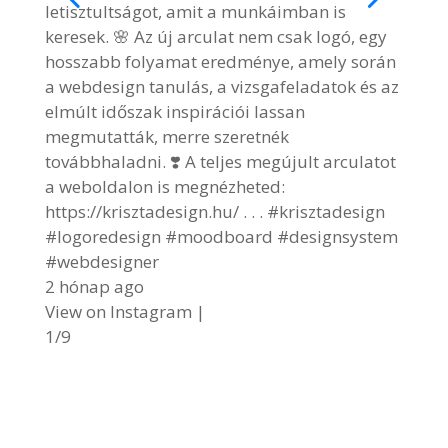
letisztultságot, amit a munkáimban is
keresek. 🌸 Az új arculat nem csak logó, egy
hosszabb folyamat eredménye, amely során
a webdesign tanulás, a vizsgafeladatok és az
elmúlt időszak inspirációi lassan
megmutatták, merre szeretnék
továbbhaladni. ❣️ A teljes megújult arculatot
a weboldalon is megnézheted:
https://krisztadesign.hu/ . . . #krisztadesign
#logoredesign #moodboard #designsystem
#webdesigner
2 hónap ago
View on Instagram
|
1/9