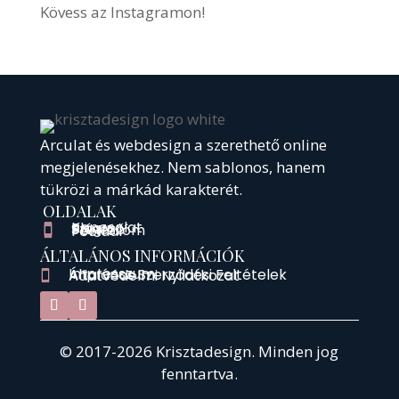
Kövess az Instagramon!
Arculat és webdesign a szerethető online
megjelenésekhez.
Nem sablonos, hanem
tükrözi a márkád karakterét.
OLDALAK
Kapcsolat

Blog

Színező

Portfólióm

Főoldal

ÁLTALÁNOS INFORMÁCIÓK
Impresszum

Általános Szerződési Feltételek

Adatvédelmi Nyilatkozat

© 2017-2026 Krisztadesign. Minden jog
fenntartva.